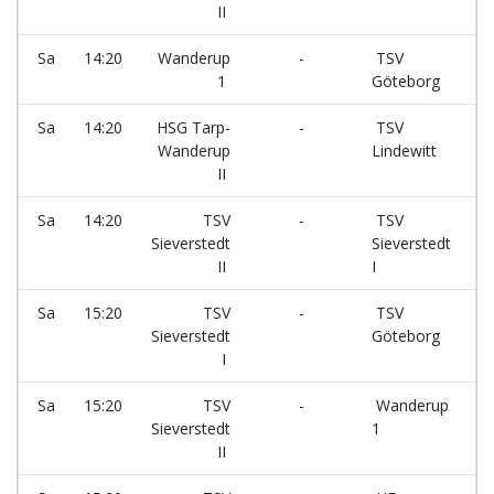
II
Sa
14:20
Wanderup
-
TSV
F
1
Göteborg
Sa
14:20
HSG Tarp-
-
TSV
F
Wanderup
Lindewitt
II
Sa
14:20
TSV
-
TSV
F
Sieverstedt
Sieverstedt
II
I
Sa
15:20
TSV
-
TSV
F
Sieverstedt
Göteborg
I
Sa
15:20
TSV
-
Wanderup
F
Sieverstedt
1
II