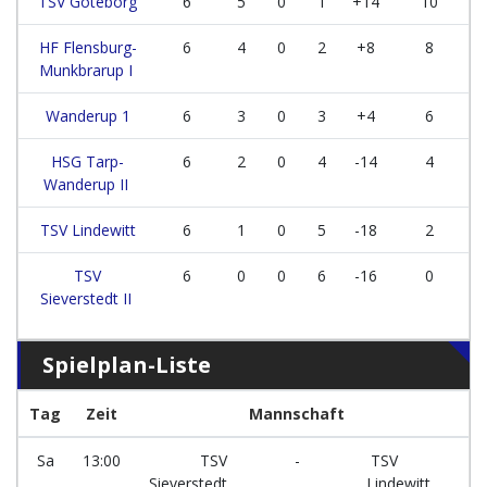
TSV Göteborg
6
5
0
1
+14
10
HF Flensburg-
6
4
0
2
+8
8
Munkbrarup I
Wanderup 1
6
3
0
3
+4
6
HSG Tarp-
6
2
0
4
-14
4
Wanderup II
TSV Lindewitt
6
1
0
5
-18
2
TSV
6
0
0
6
-16
0
Sieverstedt II
Spielplan-Liste
Tag
Zeit
Mannschaft
F
Sa
13:00
TSV
-
TSV
F
Sieverstedt
Lindewitt