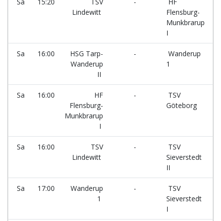
Sa
15:20
TSV
-
HF
F
Lindewitt
Flensburg-
Munkbrarup
I
Sa
16:00
HSG Tarp-
-
Wanderup
F
Wanderup
1
II
Sa
16:00
HF
-
TSV
F
Flensburg-
Göteborg
Munkbrarup
I
Sa
16:00
TSV
-
TSV
F
Lindewitt
Sieverstedt
II
Sa
17:00
Wanderup
-
TSV
F
1
Sieverstedt
I