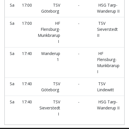
Sa
17:00
TSV
-
HSG Tarp-
F
Göteborg
Wanderup II
Sa
17:00
HF
-
TSV
F
Flensburg-
Sieverstedt
Munkbrarup
II
I
Sa
17:40
Wanderup
-
HF
F
1
Flensburg-
Munkbrarup
I
Sa
17:40
TSV
-
TSV
F
Göteborg
Lindewitt
Sa
17:40
TSV
-
HSG Tarp-
F
Sieverstedt
Wanderup II
I