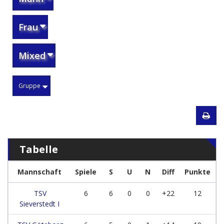
Frau
Mixed
Gruppe
Tabelle
Mannschaft
Spiele
S
U
N
Diff
Punkte
TSV
6
6
0
0
+22
12
Sieverstedt I