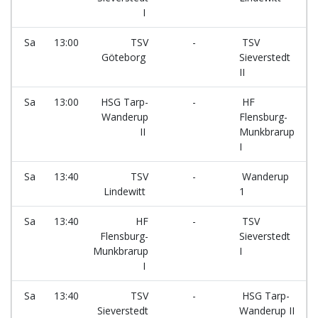
I
Sa
13:00
TSV
-
TSV
F
Göteborg
Sieverstedt
II
Sa
13:00
HSG Tarp-
-
HF
F
Wanderup
Flensburg-
II
Munkbrarup
I
Sa
13:40
TSV
-
Wanderup
F
Lindewitt
1
Sa
13:40
HF
-
TSV
F
Flensburg-
Sieverstedt
Munkbrarup
I
I
Sa
13:40
TSV
-
HSG Tarp-
F
Sieverstedt
Wanderup II