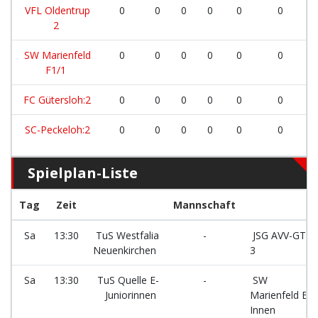
VFL Oldentrup
0
0
0
0
0
0
2
SW Marienfeld
0
0
0
0
0
0
F1/1
FC Gütersloh:2
0
0
0
0
0
0
SC-Peckeloh:2
0
0
0
0
0
0
Spielplan-Liste
Tag
Zeit
Mannschaft
Sa
13:30
TuS Westfalia
-
JSG AVV-GTV
Neuenkirchen
3
Sa
13:30
TuS Quelle E-
-
SW
Juniorinnen
Marienfeld E-
Innen