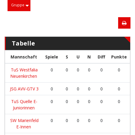
Gruppe
Tabelle
Mannschaft
Spiele
S
U
N
Diff
Punkte
TuS Westfalia
0
0
0
0
0
0
Neuenkirchen
JSG AVV-GTV 3
0
0
0
0
0
0
TuS Quelle E-
0
0
0
0
0
0
Juniorinnen
SW Marienfeld
0
0
0
0
0
0
E-Innen