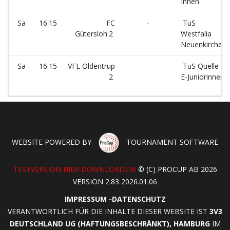
Innen
Sa
16:15
FC
-
TuS
Gütersloh:2
Westfalia
Neuenkirchen
Sa
16:15
VFL Oldentrup
-
TuS Quelle
2
E-Juniorinnen
WEBSITE POWERED BY
TOURNAMENT SOFTWARE
TESTVERSION HIER DOWNLOADEN!
© (C) PROCUP AB 2026
VERSION 2.83 2026.01.06
IMPRESSUM
-
DATENSCHUTZ
VERANTWORTLICH FÜR DIE INHALTE DIESER WEBSITE IST
3V3
DEUTSCHLAND UG (HAFTUNGSBESCHRÄNKT), HAMBURG
IM