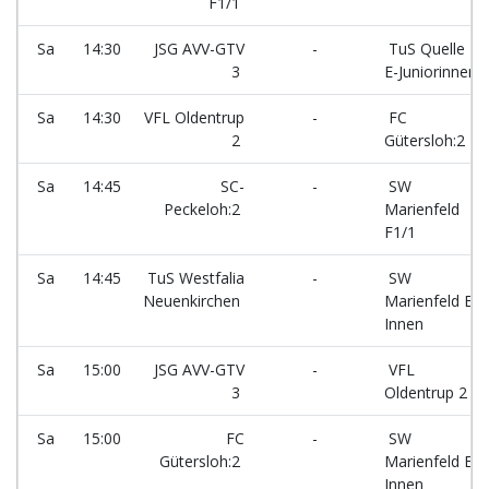
F1/1
Sa
14:30
JSG AVV-GTV
-
TuS Quelle
3
E-Juniorinnen
Sa
14:30
VFL Oldentrup
-
FC
2
Gütersloh:2
Sa
14:45
SC-
-
SW
Peckeloh:2
Marienfeld
F1/1
Sa
14:45
TuS Westfalia
-
SW
Neuenkirchen
Marienfeld E-
Innen
Sa
15:00
JSG AVV-GTV
-
VFL
3
Oldentrup 2
Sa
15:00
FC
-
SW
Gütersloh:2
Marienfeld E-
Innen