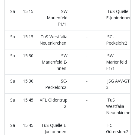
Sa
15:15
SW
-
TuS Quelle
Marienfeld
E-Juniorinnen
F1/1
Sa
15:15
TuS Westfalia
-
SC-
Neuenkirchen
Peckeloh:2
Sa
15:30
SW
-
SW
Marienfeld E-
Marienfeld
Innen
F1/1
Sa
15:30
SC-
-
JSG AVV-GTV
Peckeloh:2
3
Sa
15:45
VFL Oldentrup
-
TuS
2
Westfalia
Neuenkirchen
Sa
15:45
TuS Quelle E-
-
FC
Juniorinnen
Gütersloh:2