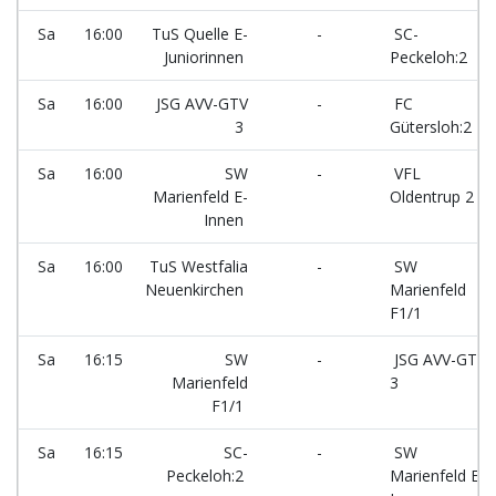
Sa
16:00
TuS Quelle E-
-
SC-
Juniorinnen
Peckeloh:2
Sa
16:00
JSG AVV-GTV
-
FC
3
Gütersloh:2
Sa
16:00
SW
-
VFL
Marienfeld E-
Oldentrup 2
Innen
Sa
16:00
TuS Westfalia
-
SW
Neuenkirchen
Marienfeld
F1/1
Sa
16:15
SW
-
JSG AVV-GTV
Marienfeld
3
F1/1
Sa
16:15
SC-
-
SW
Peckeloh:2
Marienfeld E-