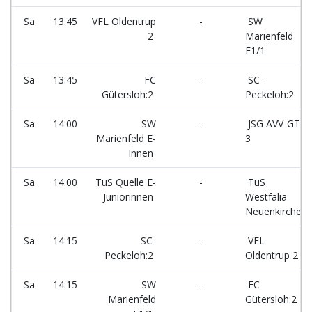
Sa
13:45
VFL Oldentrup
-
SW
2
Marienfeld
F1/1
Sa
13:45
FC
-
SC-
Gütersloh:2
Peckeloh:2
Sa
14:00
SW
-
JSG AVV-GTV
Marienfeld E-
3
Innen
Sa
14:00
TuS Quelle E-
-
TuS
Juniorinnen
Westfalia
Neuenkirchen
Sa
14:15
SC-
-
VFL
Peckeloh:2
Oldentrup 2
Sa
14:15
SW
-
FC
Marienfeld
Gütersloh:2