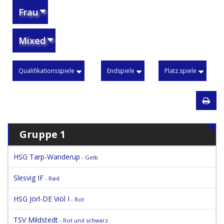
Frau
Mixed
Qualifikationsspiele
Endspiele
Platz.spiele
Gruppe 1
HSG Tarp-Wanderup
- Gelb
Slesvig IF
- Rød
HSG Jörl-DE Viöl I
- Rot
TSV Mildstedt
- Rot und schwarz