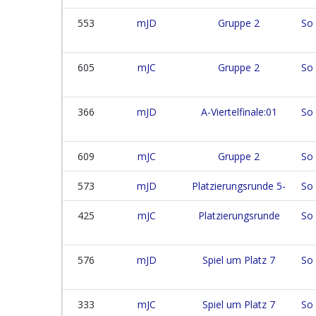
553
mJD
Gruppe 2
So 
605
mJC
Gruppe 2
So 
366
mJD
A-Viertelfinale:01
So 
609
mJC
Gruppe 2
So 
573
mJD
Platzierungsrunde 5-
So 
425
mJC
Platzierungsrunde
So 
576
mJD
Spiel um Platz 7
So 
333
mJC
Spiel um Platz 7
So 