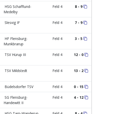
HSG Schafflund-
Feld 4
8 - 9
Medelby
Slesvig IF
Feld 4
7 - 9
HF Flensburg-
Feld 4
3 - 5
Munkbrarup
TSV Hürup III
Feld 4
12 - 0
TSV Mildstedt
Feld 4
13 - 2
Büdelsdorfer TSV
Feld 4
0 - 15
SG Flensburg-
Feld 4
4 - 12
Handewitt II
HSG Tarp-Wanderup
Feld 4
8 - 4