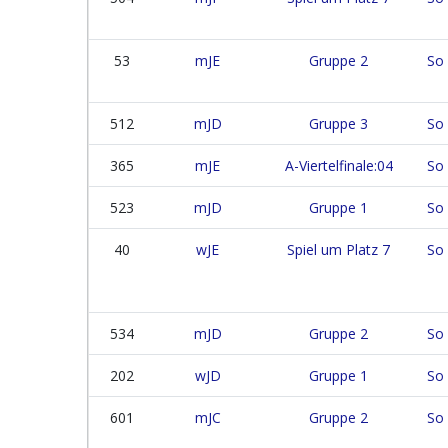
53
mJE
Gruppe 2
So 
512
mJD
Gruppe 3
So 
365
mJE
A-Viertelfinale:04
So 
523
mJD
Gruppe 1
So 
40
wJE
Spiel um Platz 7
So 
534
mJD
Gruppe 2
So 
202
wJD
Gruppe 1
So 
601
mJC
Gruppe 2
So 