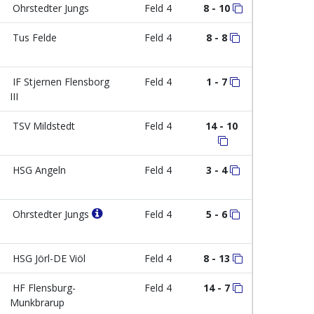
Ohrstedter Jungs
Feld 4
8 - 10
Tus Felde
Feld 4
8 - 8
IF Stjernen Flensborg
Feld 4
1 - 7
III
TSV Mildstedt
Feld 4
14 - 10
HSG Angeln
Feld 4
3 - 4
Ohrstedter Jungs
Feld 4
5 - 6
HSG Jörl-DE Viöl
Feld 4
8 - 13
HF Flensburg-
Feld 4
14 - 7
Munkbrarup