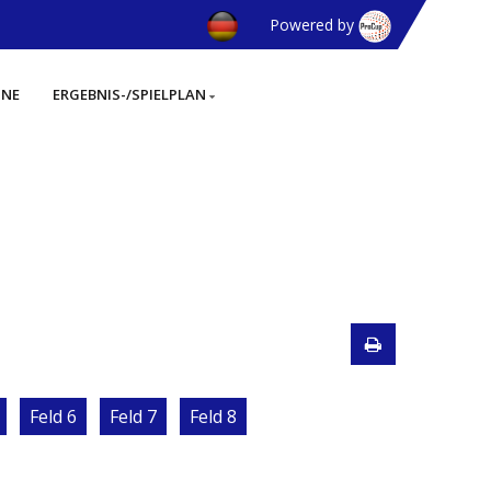
Powered by
INE
ERGEBNIS-/SPIELPLAN
Feld 6
Feld 7
Feld 8