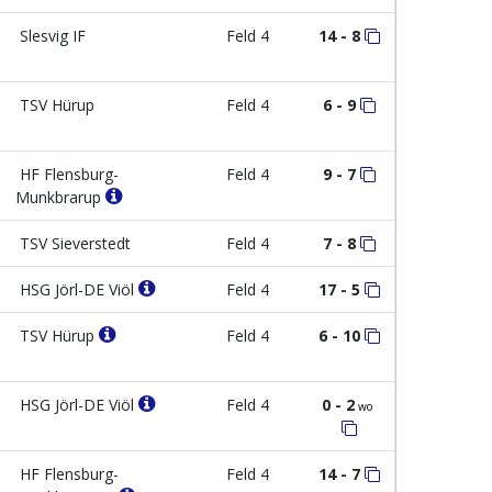
Slesvig IF
Feld 4
14 - 8
TSV Hürup
Feld 4
6 - 9
HF Flensburg-
Feld 4
9 - 7
Munkbrarup
TSV Sieverstedt
Feld 4
7 - 8
HSG Jörl-DE Viöl
Feld 4
17 - 5
TSV Hürup
Feld 4
6 - 10
HSG Jörl-DE Viöl
Feld 4
0 - 2
wo
HF Flensburg-
Feld 4
14 - 7