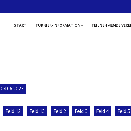
START
TURNIER-INFORMATION
TEILNEHMENDE VERE
04.06.2023
Feld 12
Feld 13
Feld 2
Feld 3
Feld 4
Feld 5