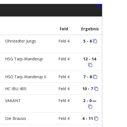
Feld
Ergebnis
Ohrstedter Jungs
Feld 4
5 - 6
HSG Tarp-Wanderup
Feld 4
12 - 14
HSG Tarp-Wanderup II
Feld 4
7 - 8
HC IBU 400
Feld 4
10 - 7
VAKANT
Feld 4
2 - 0
wo
Die Brausis
Feld 4
4 - 11