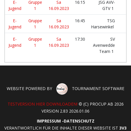
E-
Gruppe
Sa
16:15
JSG AVV-
Jugend
1
16.09.2023
GTV 1
E-
Gruppe
Sa
16:45
TSG
Jugend
1
16.09.2023
Harsewinkel
E-
Gruppe
Sa
17:30
SV
Jugend
1
16.09.2023
Avenwedde
Team 1
WEBSITE POWERED BY
TOURNAMENT SOFTWARE
TESTVERSION HIER DOWNLOADEN!
© (C) PROCUP AB 2026
VERSION 2.83 2026.01.06
IMPRESSUM
-
DATENSCHUTZ
VERANTWORTLICH FÜR DIE INHALTE DIESER WEBSITE IST
3V3