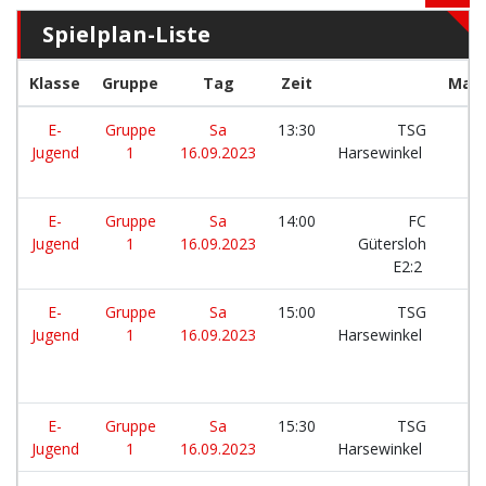
Spielplan-Liste
Klasse
Gruppe
Tag
Zeit
Man
E-
Gruppe
Sa
13:30
TSG
Jugend
1
16.09.2023
Harsewinkel
E-
Gruppe
Sa
14:00
FC
Jugend
1
16.09.2023
Gütersloh
E2:2
E-
Gruppe
Sa
15:00
TSG
Jugend
1
16.09.2023
Harsewinkel
E-
Gruppe
Sa
15:30
TSG
Jugend
1
16.09.2023
Harsewinkel