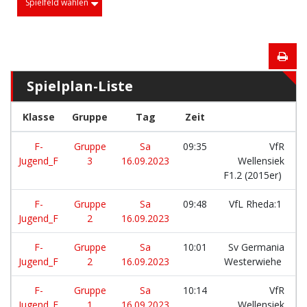
Spielfeld wählen
Spielplan-Liste
Klasse
Gruppe
Tag
Zeit
M
F-
Gruppe
Sa
09:35
VfR
Jugend_F
3
16.09.2023
Wellensiek
F1.2 (2015er)
F-
Gruppe
Sa
09:48
VfL Rheda:1
Jugend_F
2
16.09.2023
F-
Gruppe
Sa
10:01
Sv Germania
Jugend_F
2
16.09.2023
Westerwiehe
F-
Gruppe
Sa
10:14
VfR
Jugend_F
1
16.09.2023
Wellensiek