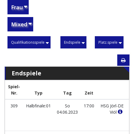
Frau
Mixed
Qualifikationsspiele
Endspiele
Platz.spiele
Endspiele
Spiel-
Nr.
Typ
Tag
Zeit
M
309
Halbfinale:01
So
17:00
HSG Jörl-DE
04.06.2023
Viöl