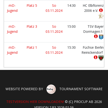
mD-
Platz 5
So
14:30
HC Elbflorenz
Jugend
03.11.2024
2006 e.V.
mD-
Platz 3
So
15:00
TSV Bayer
Jugend
03.11.2024
Dormagen:1
mD-
Platz 1
So
15:30
Füchse Berlin
Jugend
03.11.2024
Reinickendorf
WEBSITE POWERED BY
TOURNAMENT SOFTWARE
TESTVERSION HIER DOWNLOADEN!
© (C) PROCUP AB 2026
VERSION 2.83 2026.01.06