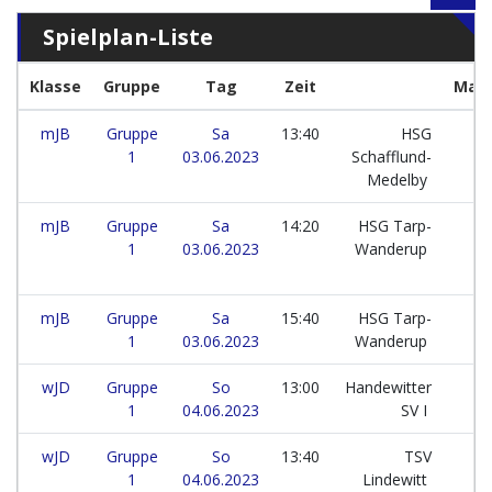
Spielplan-Liste
Klasse
Gruppe
Tag
Zeit
Man
mJB
Gruppe
Sa
13:40
HSG
1
03.06.2023
Schafflund-
Medelby
mJB
Gruppe
Sa
14:20
HSG Tarp-
1
03.06.2023
Wanderup
mJB
Gruppe
Sa
15:40
HSG Tarp-
1
03.06.2023
Wanderup
wJD
Gruppe
So
13:00
Handewitter
1
04.06.2023
SV I
wJD
Gruppe
So
13:40
TSV
1
04.06.2023
Lindewitt