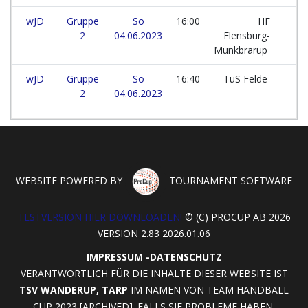
wJD
Gruppe
So
16:00
HF
2
04.06.2023
Flensburg-
Munkbrarup
wJD
Gruppe
So
16:40
TuS Felde
2
04.06.2023
WEBSITE POWERED BY
TOURNAMENT SOFTWARE
TESTVERSION HIER DOWNLOADEN!
© (C) PROCUP AB 2026
VERSION 2.83 2026.01.06
IMPRESSUM
-
DATENSCHUTZ
VERANTWORTLICH FÜR DIE INHALTE DIESER WEBSITE IST
TSV WANDERUP, TARP
IM NAMEN VON TEAM HANDBALL
CUP 2023 [ARCHIVED]. FALLS SIE PROBLEME HABEN,