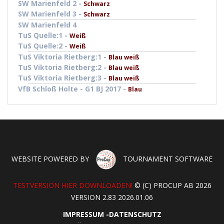
SW Marienfeld 2 -
Schwarz
SW Marienfeld 3 -
Schwarz
SW Marienfeld 4
TuS Quelle:1 -
Weiß
TuS Quelle:2 -
Weiß
TuS Viktoria Rietberg:1 -
Blau weiß
TuS Viktoria Rietberg:2 -
Blau weiß
TuS Viktoria Rietberg:3 -
Blau weiß
VfB Schloß Holte - G1 BJ 2017 -
Blau
WEBSITE POWERED BY
TOURNAMENT SOFTWARE
TESTVERSION HIER DOWNLOADEN!
© (C) PROCUP AB 2026
VERSION 2.83 2026.01.06
IMPRESSUM
-
DATENSCHUTZ