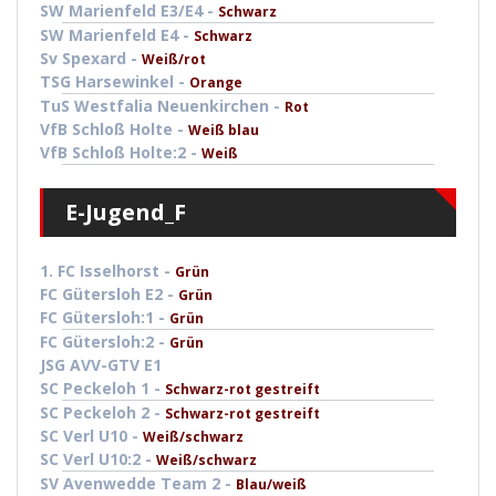
SW Marienfeld E3/E4 -
Schwarz
SW Marienfeld E4 -
Schwarz
Sv Spexard -
Weiß/rot
TSG Harsewinkel -
Orange
TuS Westfalia Neuenkirchen -
Rot
VfB Schloß Holte -
Weiß blau
VfB Schloß Holte:2 -
Weiß
E-Jugend_F
1. FC Isselhorst -
Grün
FC Gütersloh E2 -
Grün
FC Gütersloh:1 -
Grün
FC Gütersloh:2 -
Grün
JSG AVV-GTV E1
SC Peckeloh 1 -
Schwarz-rot gestreift
SC Peckeloh 2 -
Schwarz-rot gestreift
SC Verl U10 -
Weiß/schwarz
SC Verl U10:2 -
Weiß/schwarz
SV Avenwedde Team 2 -
Blau/weiß